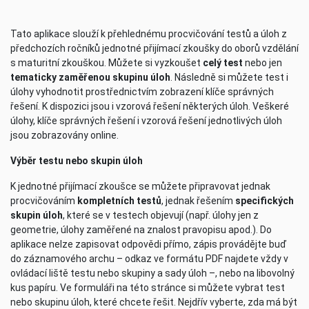
Tato aplikace slouží k přehlednému procvičování testů a úloh z
předchozích ročníků jednotné přijímací zkoušky do oborů vzdělání
s maturitní zkouškou. Můžete si vyzkoušet
celý test
nebo jen
tematicky zaměřenou skupinu úloh
. Následně si můžete test i
úlohy vyhodnotit prostřednictvím zobrazení klíče správných
řešení. K dispozici jsou i vzorová řešení některých úloh. Veškeré
úlohy, klíče správných řešení i vzorová řešení jednotlivých úloh
jsou zobrazovány online.
Výběr testu nebo skupin úloh
K jednotné přijímací zkoušce se můžete připravovat jednak
procvičováním
kompletních testů
, jednak řešením
specifických
skupin úloh
, které se v testech objevují (např. úlohy jen z
geometrie, úlohy zaměřené na znalost pravopisu apod.). Do
aplikace nelze zapisovat odpovědi přímo, zápis provádějte buď
do záznamového archu – odkaz ve formátu PDF najdete vždy v
ovládací liště testu nebo skupiny a sady úloh –, nebo na libovolný
kus papíru. Ve formuláři na této stránce si můžete vybrat test
nebo skupinu úloh, které chcete řešit. Nejdřív vyberte, zda má být