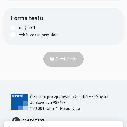
Forma testu
celý test
výběr ze skupiny úloh
Otevřít test
Centrum pro zjišťování výsledků vzdělávání
Jankovcova 933/63
170 00 Praha 7 - Holešovice
224 507 507